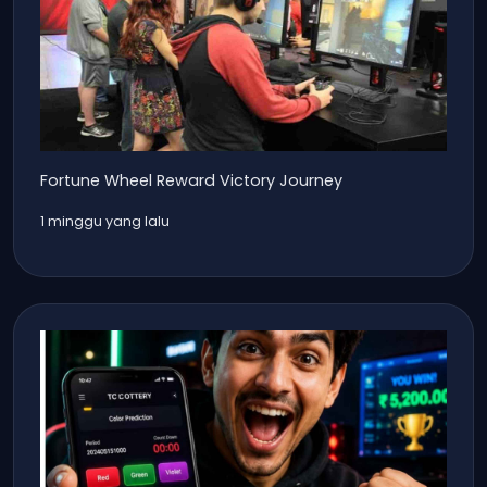
Fortune Wheel Reward Victory Journey
1 minggu yang lalu