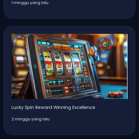
1 minggu yang lalu
Lucky Spin Reward Winning Excellence
2 minggu yang lalu