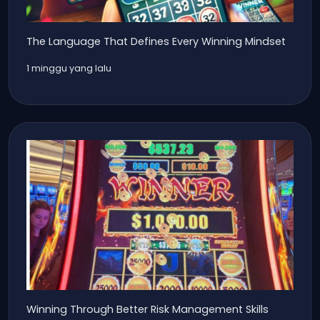
The Language That Defines Every Winning Mindset
1 minggu yang lalu
Winning Through Better Risk Management Skills