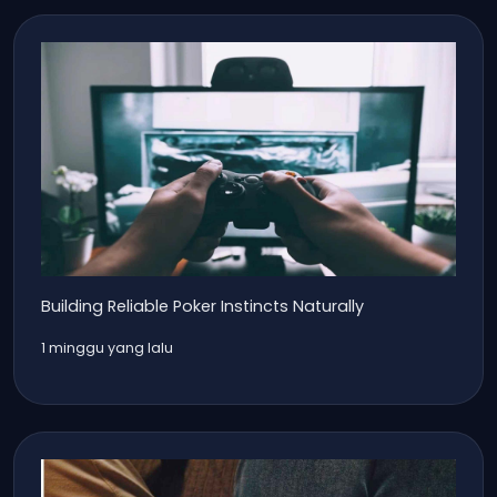
Building Reliable Poker Instincts Naturally
1 minggu yang lalu