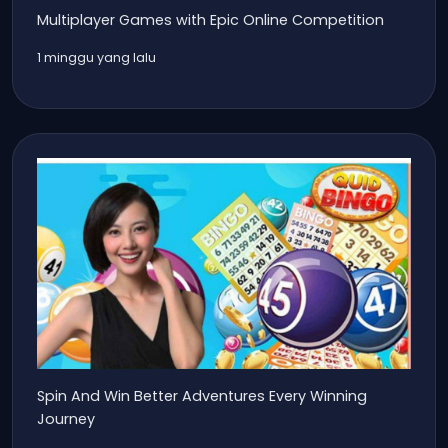
Multiplayer Games with Epic Online Competition
1 minggu yang lalu
Spin And Win Better Adventures Every Winning
Journey