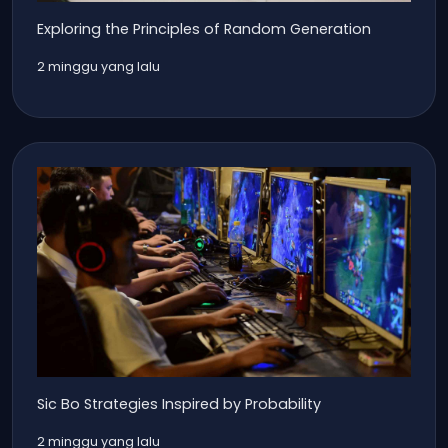
Exploring the Principles of Random Generation
2 minggu yang lalu
Sic Bo Strategies Inspired by Probability
2 minggu yang lalu