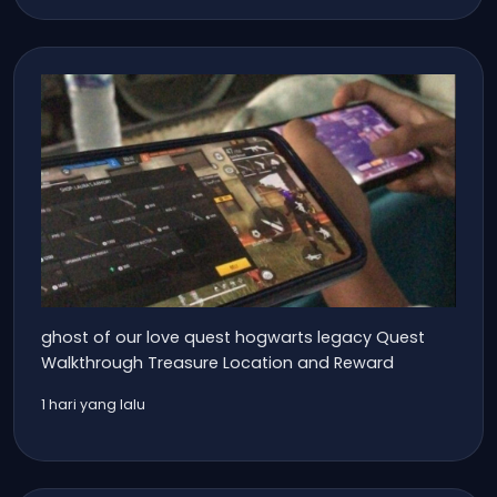
ghost of our love quest hogwarts legacy Quest
Walkthrough Treasure Location and Reward
1 hari yang lalu