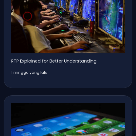
RTP Explained for Better Understanding
1 minggu yang lalu