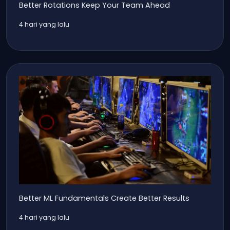
Better Rotations Keep Your Team Ahead
4 hari yang lalu
Better ML Fundamentals Create Better Results
4 hari yang lalu